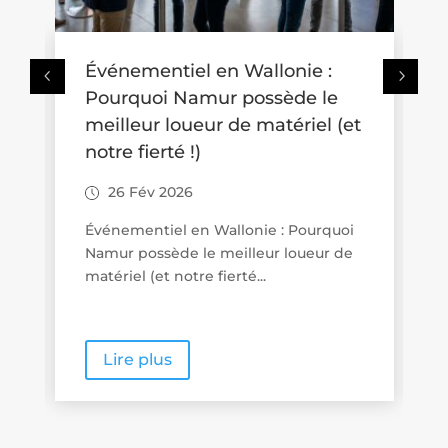
n Wallonie :
Où se promener avec un
r possède le
poussette en Wallonie ? 
 de matériel (et
idées de balades accessi
aux familles
26 Fév 2026
allonie : Pourquoi
Promenades « poussette friend
eilleur loueur de
Wallonie : quand le tourisme d
erté...
proximité se veut vraiment...
Lire plus