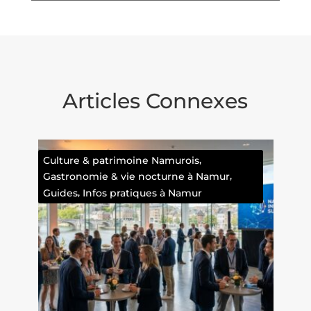
Articles Connexes
,
 Namurois
Faits divers
,
cturne à Namur
es à Namur